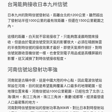
台灣能夠接收日本九州信號
日本九州的對時信號發射站，距離台北約1200公里，雖然超出
了發射站半徑1000公里的最有效距離，但還在1500公里範圍之
內。
這樣的距離，白天就不容易接收了，只能夠靠凌晨時間來接
收，但是由於電波信號受到天氣的影響很大，必須在晴朗無雲
的半夜對時信號的接收效果才最好。即使天氣條件很好，對時
信號就跟收音機信號一樣，也會受到電子用品或是高樓屏蔽的
影響，這又減損了對時信號接收程度。
河南信號站發射功率強
河南就是古稱中原，這是中國大陸的中心點，因此電波信號站
架設在河南，目的就是希望能夠覆蓋人口最多的地理範圍。從
地理位置來看，河南信號站1000公里範圍，已經包含了北京/上
海/廣州，長江三角洲，珠江三角洲，重慶/成都等，經濟最發達
人口最密集的地方。
河南對時信號發射站的發射功率為90kW，對比日本對時發射站