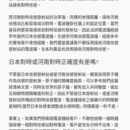
站接收對時信號。
而河南對時信號發射站的功率強，同樣的地理距離，接收河南
信號站比較容易成功對時，電波鐘掛在牆上的固定位置，當然
是採用更容易接收到對時信號的發射站，因此法詩電波鐘經過
早年提供日本信號電波鐘，也提供河南信號電波鐘，經過多年
的實地客戶使用經驗，我們還是建議客戶都採用接收河南信號
發射站的電波鐘，全系列產品也改用接收河南對時信號。
日本對時或河南對時正確度有差嗎?
不管是日本信號發射站或是河南信號發射站，都是採用原子鐘
作為信號的發射源，原子鐘的精確度極高，可以參考我們這篇
部落格文章。同時全世界的原子鐘，都有加入共同聯盟，彼此
互相做時間精確度的校正。因此不管是日本發射站，或是河南
發射站所傳送的對時信號電波，電波鐘接收之後顯示的時間都
是相同(當然日本信號會調整成台灣時間), 同樣都是一秒不差。
事實上，如果我們把兩個電波鐘給客戶，不跟他說哪一個時鐘
接收哪一個對時信號站對時電波，客戶是完全分辨不出來，這