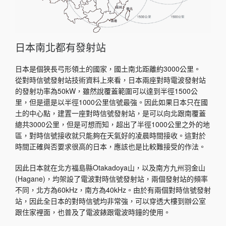
日本南北都有發射站
日本是個狹長弓形領土的國家，國土南北距離約3000公里。
從對時信號發射站技術資料上來看，日本兩座對時電波發射站
的發射功率為50kW，雖然說覆蓋範圍可以達到半徑1500公
里，但是還是以半徑1000公里信號最強。因此如果日本只在國
土的中心點，建置一座對時信號發射站，是可以向北跟南覆蓋
總共3000公里，但是可想而知，超出了半徑1000公里之外的地
區，對時信號接收就只能夠在天氣好的凌晨時間接收。這對於
時間正確與否要求很高的日本，應該也是比較難接受的作法。
因此日本就在北方福島縣Otakadoya山，以及南方九州羽金山
(Hagane)，均架設了電波對時信號發射站，兩個發射站的頻率
不同，北方為60kHz，南方為40kHz。由於有兩個對時信號發射
站，因此全日本的對時信號均非常強，可以穿透大樓到辦公室
跟住家裡面，也普及了電波錶跟電波時鐘的使用。