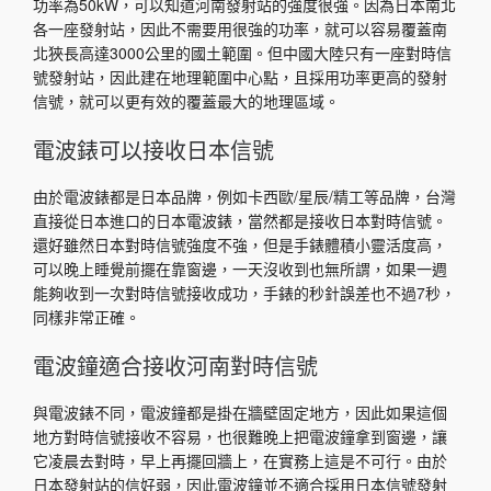
功率為50kW，可以知道河南發射站的強度很強。因為日本南北
各一座發射站，因此不需要用很強的功率，就可以容易覆蓋南
北狹長高達3000公里的國土範圍。但中國大陸只有一座對時信
號發射站，因此建在地理範圍中心點，且採用功率更高的發射
信號，就可以更有效的覆蓋最大的地理區域。
電波錶可以接收日本信號
由於電波錶都是日本品牌，例如卡西歐/星辰/精工等品牌，台灣
直接從日本進口的日本電波錶，當然都是接收日本對時信號。
還好雖然日本對時信號強度不強，但是手錶體積小靈活度高，
可以晚上睡覺前擺在靠窗邊，一天沒收到也無所謂，如果一週
能夠收到一次對時信號接收成功，手錶的秒針誤差也不過7秒，
同樣非常正確。
電波鐘適合接收河南對時信號
與電波錶不同，電波鐘都是掛在牆壁固定地方，因此如果這個
地方對時信號接收不容易，也很難晚上把電波鐘拿到窗邊，讓
它凌晨去對時，早上再擺回牆上，在實務上這是不可行。由於
日本發射站的信好弱，因此電波鐘並不適合採用日本信號發射