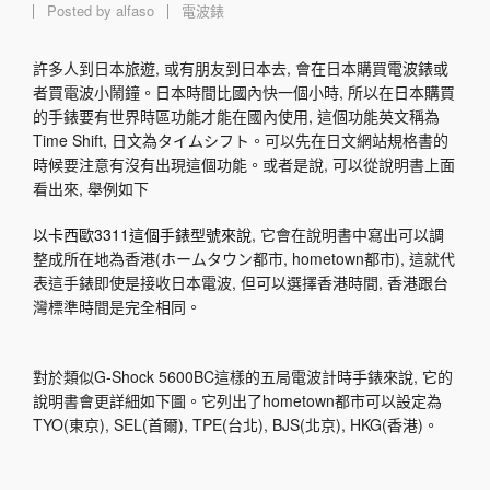
Posted by
alfaso
電波錶
許多人到日本旅遊, 或有朋友到日本去, 會在日本購買電波錶或
者買電波小鬧鐘。日本時間比國內快一個小時, 所以在日本購買
的手錶要有世界時區功能才能在國內使用, 這個功能英文稱為
Time Shift, 日文為タイムシフト。可以先在日文網站規格書的
時候要注意有沒有出現這個功能。或者是說, 可以從說明書上面
看出來, 舉例如下
以卡西歐3311這個手錶型號來說
, 它會在說明書中寫出可以調
整成所在地為香港(ホームタウン都市, hometown都市), 這就代
表這手錶即使是接收日本電波, 但可以選擇香港時間, 香港跟台
灣標準時間是完全相同。
對於類似G-Shock 5600BC這樣的五局電波計時手錶來說, 它的
說明書會更詳細如下圖。它列出了hometown都市可以設定為
TYO(東京), SEL(首爾), TPE(台北), BJS(北京), HKG(香港)。