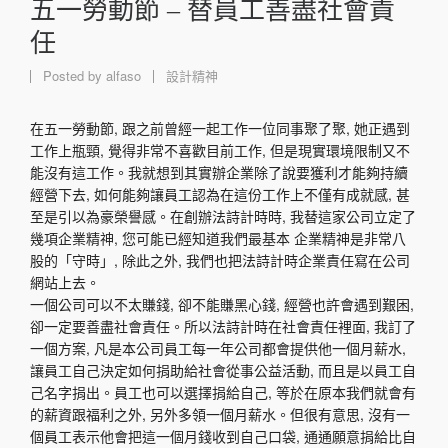
五一勞動節 – 替員工善盡社會責
任
Posted by
alfaso
設計精神
在五一勞動節, 跟之前曾經一起工作一位同事聚了聚, 她正遇到
工作上瓶頸, 覺得非常不喜歡目前工作, 但是現實環境限制又不
能沒有這工作。我就想到其實辦企業除了說要獲利才能夠持續
經營下去, 如何能夠讓員工認為在這份工作上不僅有成就感, 甚
至是引以為豪榮譽感。在創辦法詩計時時, 我替這家公司立定了
幾項企業精神, 您可能已經知道我們最基本 企業精神是非常八
股的「守時」, 除此之外, 我們也把法詩計時企業責任寫在公司
網站上去。
一個公司可以不太賺錢, 卻不能賺黑心錢, 經營也許會遇到艱困,
卻一定要善盡社會責任。所以法詩計時在社會責任裡面, 我訂了
一個方案, 凡是本公司員工每一年公司都會提供他一個月薪水,
讓員工自己決定如何捐助給社會從事公益活動, 而且是以員工自
己名字捐出。員工也可以選擇捐給自己, 等於在原本我們就會有
的薪資跟福利之外, 另外多領一個月薪水。但很有意思, 沒有一
個員工表示他會把這一個月錢收到自己口袋, 通通願意捐給比自