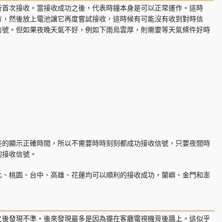
行首次接收。當接收成功之後，代表時鐘本身是可以正常運作。這時
方，然後放上電池讓它再度嘗試接收，這時候有可能沒有收到對時信
信號。但如果夜晚天氣不好，例如下雨烏雲厚，則需要等天氣條件好時
差的顯示正確時間，所以不需要時時刻刻都成功接收信號，只要夜間時
的接收信號。
北、桃園、台中、高雄、花蓮均可以順利的接收成功，蘭嶼、金門和澎
之後發現不準。後來發現最多是因為擺在客廳電視機背後牆上。這似乎