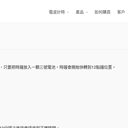
電波計時
產品
如何購買
客戶
，只要把時鐘放入一顆三號電池。時鐘會開始快轉到12點鐘位置。
10分鐘之後就會接收到正確時間。