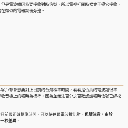
。但是電波鐘因為要接收對時信號，所以電視打開時候會干擾它接收，
擺在類似的電器設備旁邊。
多客戶都會想要對正目前的台灣標準時間，看看是否真的電波鐘很準
是收音機上的報時為標準，因為並無法百分之百確認該報時信號已經校
查詢目前最正確標準時間，可以快速跟電波鐘比對。
但請注意，由於
有一秒差異。