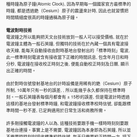
種時鐘為原子鐘(Atomic Clock), 因為早期每一個國家官方最標準的
時鐘, 都是透過銫（Cesium）原子的震盪來計時, 因此也就習慣把
時間精細度很高的時鐘通稱為原子鐘。
電波對時技術
電波鐘之所以能夠把天文台技術放到一般人可以接受價格, 就在於
電波鐘主體為一般石英鐘, 但獨特的技術在於內藏一個具有電波接
收天線, 能每天自動接收由對時基地台發射出的「標準時刻」電波,
此一標準時刻電波含有接收當下正確的時間訊息, 包含年月日和時
分秒, 電波鐘在接收校正時刻之後, 便能自動校正時刻及日曆, 顯示
出正確的時間。
由於對時信號發射基地台的計時設備是用稀有的銫（Cesium）原子
所制, 10萬年只有一秒的誤差, , 所以能幾乎永久都保持在標準時
刻。一般石英鐘表每個月都會有 ± 15秒的誤差, 但是電波計時透過
這樣的基地台發射標準時鐘, 和電波鐘接收標準校時信號, 卻能跟標
準時間一秒不差, 已足夠適用於日常生活和商務所需。
許多剛接觸電波鐘的人以為, 這種技術要跟手機一樣時時刻刻要跟
基地台連接。事實上是不需要, 電波鐘因為本身即為石英鐘, 所以並
不需要時時刻刻接收標準校時信號, 每天只需要校正時間一次, 接下