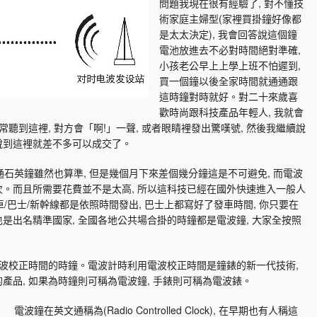
問題我現在很有經驗了, 對不懂技
術家庭主婦型(家裡買掛鐘好像都
是太太決定), 我會回答說這個鐘
電池放進去不必對時間絕對準確,
小孩老公早上上學上班不怕遲到,
買一個鐘以後全家時間就通通跟
這時鐘對時就好。對二十來歲喜
歡時尚跟科技產品年輕人, 我就會
聽到這裡, 對方會「啊!」一聲, 或者眼睛裡發出驚嘆號, 然後我繼續說
說到這裡就差不多可以成交了。
通石英鐘雖然也算準, 但是幾個月下來差個幾分鐘這是不可避免, 而電波
。而且所需要花費並不是太高, 所以這科技已經在國外快速進入一般人
車/巴士/新幹線都是依照時間發出, 巴士上都寫好了發車時間, 你只要在
是出名精準國家, 全國各地公共場合掛的時鐘都是電波鐘, 大家全按照
電波校正時間的時鐘。電波計時利用電波校正時間是鐘錶的新一代技術,
品, 如果為時鐘則可稱為電波鐘, 手錶則可稱為電波錶。
電波鐘在英文通稱為(Radio Controlled Clock), 在早期也有人稱這