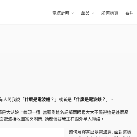
電波計時
產品
如何購買
客戶
常有人問我說「
什麼是電波鐘
？」或者是「
什麼是電波錶？
」。
說都是大姑娘上轎頭一遭, 當聽到這名詞都兩眼瞪大大不曉得這是甚麼產
面電波接收圖案閃啊閃, 她都懷疑我正在跟外星人聯絡。
如何解釋甚麼是電波鐘, 面對這樣