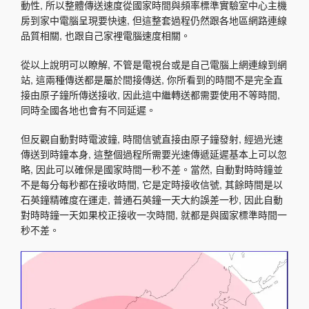
動性, 所以整體傳送速度從國家時間與頻率標準實驗室中心主機
房到家中電腦呈現要快速, 但這整套過程仍然跟各地區網路連線
品質相關, 也跟自己家裡電腦速度相關。
從以上說明可以瞭解, 不管是電視台或是自己電腦上網連線到網
站, 這兩種傳送都是屬於間接傳送, 你所看到的時間不是完全直
接由原子鐘所傳送接收, 因此這中繼轉送都需要使用不等時間,
同時全國各地也會有不同延遲。
但反觀自動對時電波鐘, 時間信號直接由原子鐘發射, 經過光速
傳送到時鐘本身, 這整個過程所需要光速傳遞延遲基本上可以忽
略, 因此可以確保是國家時間一秒不差。當然, 自動對時時鐘並
不是每分每秒都在接收時間, 它是定時接收信號, 其餘時間是以
石英鐘精確度在運走, 普通石英鐘一天大約誤差一秒, 因此自動
對時時鐘一天如果校正接收一次時間, 就都是與國家標準時間一
秒不差。