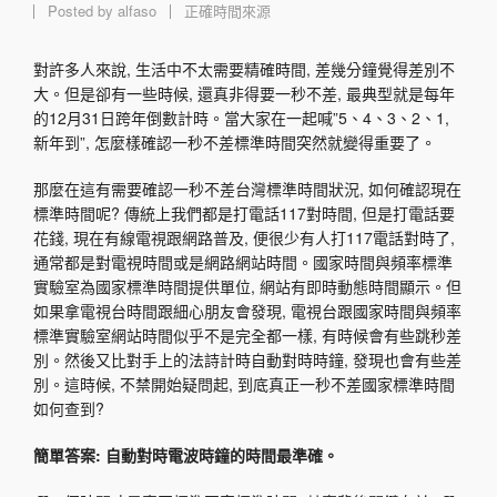
Posted by
alfaso
正確時間來源
對許多人來說, 生活中不太需要精確時間, 差幾分鐘覺得差別不
大。但是卻有一些時候, 還真非得要一秒不差, 最典型就是每年
的12月31日跨年倒數計時。當大家在一起喊”5、4、3、2、1,
新年到”, 怎麼樣確認一秒不差標準時間突然就變得重要了。
那麼在這有需要確認一秒不差台灣標準時間狀況, 如何確認現在
標準時間呢? 傳統上我們都是打電話117對時間, 但是打電話要
花錢, 現在有線電視跟網路普及, 便很少有人打117電話對時了,
通常都是對電視時間或是網路網站時間。國家時間與頻率標準
實驗室為國家標準時間提供單位, 網站有即時動態時間顯示。但
如果拿電視台時間跟細心朋友會發現, 電視台跟國家時間與頻率
標準實驗室網站時間似乎不是完全都一樣, 有時候會有些跳秒差
別。然後又比對手上的法詩計時自動對時時鐘, 發現也會有些差
別。這時候, 不禁開始疑問起, 到底真正一秒不差國家標準時間
如何查到?
簡單答案: 自動對時電波時鐘的時間最準確。