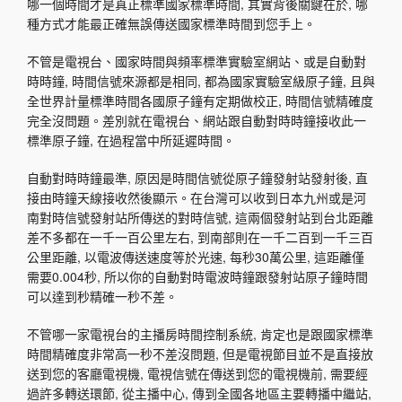
哪一個時間才是真正標準國家標準時間, 其實背後關鍵在於, 哪
種方式才能最正確無誤傳送國家標準時間到您手上。
不管是電視台、國家時間與頻率標準實驗室網站、或是自動對
時時鐘, 時間信號來源都是相同, 都為國家實驗室級原子鐘, 且與
全世界計量標準時間各國原子鐘有定期做校正, 時間信號精確度
完全沒問題。差別就在電視台、網站跟自動對時時鐘接收此一
標準原子鐘, 在過程當中所延遲時間。
自動對時時鐘最準, 原因是時間信號從原子鐘發射站發射後, 直
接由時鐘天線接收然後顯示。在台灣可以收到日本九州或是河
南對時信號發射站所傳送的對時信號, 這兩個發射站到台北距離
差不多都在一千一百公里左右, 到南部則在一千二百到一千三百
公里距離, 以電波傳送速度等於光速, 每秒30萬公里, 這距離僅
需要0.004秒, 所以你的自動對時電波時鐘跟發射站原子鐘時間
可以達到秒精確一秒不差。
不管哪一家電視台的主播房時間控制系統, 肯定也是跟國家標準
時間精確度非常高一秒不差沒問題, 但是電視節目並不是直接放
送到您的客廳電視機, 電視信號在傳送到您的電視機前, 需要經
過許多轉送環節, 從主播中心, 傳到全國各地區主要轉播中繼站,