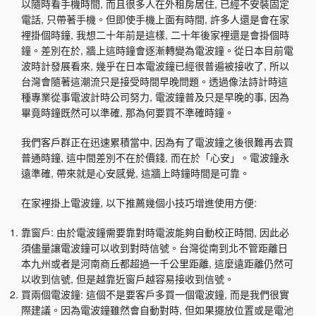
以隨時看手機時間, 而且很多人在外租房居住, 已經不安裝固定
電話, 只帶著手機。但即使手機上面有時間, 許多人還是會在家
裡掛個時鐘, 我想二十年前是這樣, 二十年後家裡還是會掛個時
鐘。差別在於, 牆上這時鐘會逐漸轉變為電波鐘。從日本目前電
波時計發展看來, 幾乎在日本電波鐘已經很普遍被接收了, 所以
台灣會隨著這潮流只是接受時間早晚問題。透過像法詩計時這
種專業從事電波計時公司努力, 電波鐘普及只是早晚的事, 因為
畢竟時鐘既然可以準確, 那為何要買不準確時鐘。
我們客戶群正在迅速累積當中, 因為有了電波鐘之後很難再去買
普通時鐘, 這中間差別不在於價錢, 而在於「心安」。電波鐘永
遠準確, 帶來就是心安感覺, 這牆上時鐘時間是可靠。
在家裡掛上電波鐘, 以下推薦幾個小技巧增進使用方便:
靠窗戶: 由於電波鐘需要靠對時電波能夠自動校正時間, 因此必
須儘量讓電波鐘可以收到對時信號。台灣從南到北不管距離日
本九州或者是河南商丘都超過一千公里距離, 這麼遠距離仍然可
以收到信號, 但是越靠近窗戶越容易接收到信號。
買兩個電波鐘: 這個不是要客戶多買一個電波鐘, 而是我們很實
際建議。因為電波鐘雖然會自動對時, 但如果擺放位置或是電池