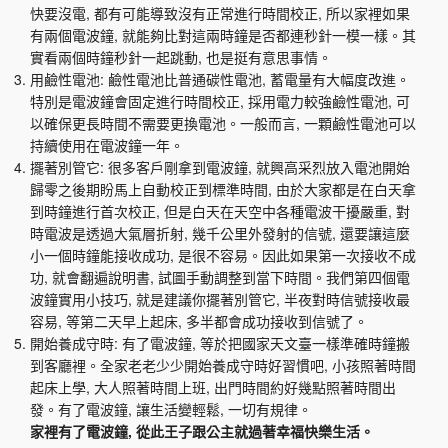
快要沒電, 都有可能導致沒有正常進行時間校正, 所以家裡如果
有兩個電波鐘, 就能夠比對這兩時鐘是否都連秒針一模一樣。其
實看兩個時鐘秒針一起跳動, 也是挺有意思事情。
用鹼性電池: 鹼性電池比普通碳性電池, 蓄電量有大幅度改進。
特別是電波鐘會固定進行時間校正, 採用電力較強鹼性電池, 可
以確保更長時間不需要更換電池。一般而言, 一顆鹼性電池可以
持續使用在電波鐘一年。
擺著別管它: 很多客戶剛拿到電波鐘, 就興高采烈放入電池開始
歸零之後期盼馬上自動校正到標準時間, 由於大家都是在白天拿
到時鐘進行首次校正, 但是白天在天空中各種電波干擾嚴重, 對
時電波是透過大氣層折射, 幾千公里外發射的信號, 還要讓這麼
小一個時鐘能接收成功, 是很不容易。因此如果第一次接收不成
功, 就會翻遍說明書, 試圖手動調整到當下時間。我們第四個電
波鐘實用小技巧, 就是建議你擺著別管它, 半夜對時信號接收最
容易, 等第二天早上起床, 多半都會成功接收到信號了。
開始養成守時: 有了電波鐘, 等於把國家天文臺一樣準確時鐘搬
到客廳裡。全家老老少少開始養成守時好習慣吧, 小孩照著時間
起床上學, 大人照著時間上班, 出門時間約好幾點照著時間出
發。有了電波鐘, 讓生活變輕鬆, 一切有規律。
家裡有了電波鐘, 從此王子跟公主就過著幸福快樂生活。