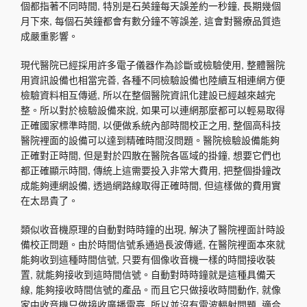
個都指著不同時間, 特別是石英鐘每天誤差約一秒鐘, 長期幾個
月下來, 每個石英鐘都會有數分鐘不等誤差, 這會對醫療品質造
成嚴重影響。
現代醫院已經採用許多電子儀器作為診斷或檢驗使用, 整體醫院
用資訊設備也相當完善, 各種不同檢驗設備也陸續互相連網方便
檢驗資料相互傳遞, 所以在整個醫院資訊化建設已經越來越完
整。所以對於檢驗設備來說, 如果可以連網那麼都可以輕易取得
正確國家標準時間, 以便做系統內部時間校正之用, 整個高科技
醫院裡面的設備可以達到精確時間沒問題。醫院檢驗設備能夠
正確對正時間, 但是對於四散在醫院各區域的掛鐘, 想要它們也
都正確顯示時間, 傳統上這需要投入非常大費用, 把整個掛鐘改
成能夠連網設備, 透過網路線取得正確時間, 但這樣做的費用實
在太昂貴了。
類似收音機原理的自動對時時鐘的出現, 解決了醫院裡面計時設
備校正問題。由於時間信號系通過長波傳遞, 在醫院裡面本來就
能夠收到這種時間信號, 只要有個像收音機一樣的時間接收裝
置, 就能夠接收到這時間信號。自動對時時鐘就是這種具備天
線, 能夠接收時間信號的產品。而且它只做接收時間動作, 就像
家中收音機只做接收廣播電臺, 所以並沒有電波輻射問題, 適合