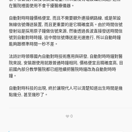
在醫院裡面使用不會干擾醫療儀器。
自動對時時鐘價格便宜, 而且不需要額外連接網路線, 或是架設
無線信號傳送裝置, 而且更重要的是它精確度高。由於時間信號
發射站是採用原子鐘做信號來源, 然後透過長波直接發送時間信
號到自動對時時鐘, 這中間信號傳送是光速進行, 所以自動時鐘
能夠跟標準時間一秒不差。
法詩計時領導國內自動對時技術應用與研發, 自動對時時鐘對醫
院來說, 安裝跟使用就跟普通時鐘相同, 價格便宜且精確度高, 目
前國內部分教學醫院都已經陸續把醫院時鐘改為自動對時時
鐘。
自動對時科技的出現, 終於讓現代人可以清楚知道出生時間是幾
點幾分, 甚至幾秒了。
0