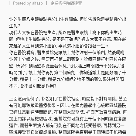
Posted by
alfaso
企業標準時間建置
你的生辰八字跟幾點幾分出生有關係, 但誰告訴你是幾點幾分出
生呢?
現代人大多在醫院裡生產, 所以是醫生跟護士寫下你的出生時
間, 但這出生幾點幾分, 是不是正確呢? 過去大家不在意, 現在越
來越多人注意到這小細節, 畢竟這小細節會跟著一生。
你在醫院看病, 醫生看診完讓護士幫你注射一個藥劑, 然後囑咐
你等十分鐘之後, 需要再打第二劑藥劑。診療區跟打針區位在隔
壁, 所以你到隔壁稍微坐著休息, 很快牆上時間指示十分鐘之後
時間到了, 護士幫你再打第二個藥劑。你知道護士是剛好隔了十
分鐘, 還是十一分鐘, 還是九分鐘呢? 這不同的藥如果注射間隔
不同, 會不會引起副作用?
上面這兩個例子, 都說明了在醫院裡面, 時間對不對有關係, 甚至
有可能導致嚴重醫療後果。因此, 在國內醫學中心級跟區域醫院
已經注意到這時間問題, 在整個大型醫院, 裡面有數百間病房, 再
加上門診以及檢驗區域, 全醫院有可能有上千個不同時鐘在各處
運作, 而醫生跟病人都有可能在不同地方接受醫療, 再轉到另一
區域接受其它醫療或檢驗, 整個醫院幾百到幾千個時鐘不能夠每