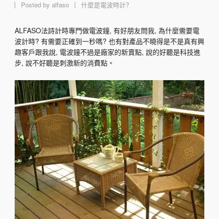
Posted by
alfaso
什麼是電波時計?
ALFASO法詩計時專門做電波鐘, 有好朋友問我, 為什麼需要電
波計時? 有需要正確到一秒嗎? 也有對產品不曉得是不是真有興
趣客戶跟我說, 電波鐘不過是廠家的新賣點, 說的好聽是科技進
步, 說不好聽是刺激新的消費點。