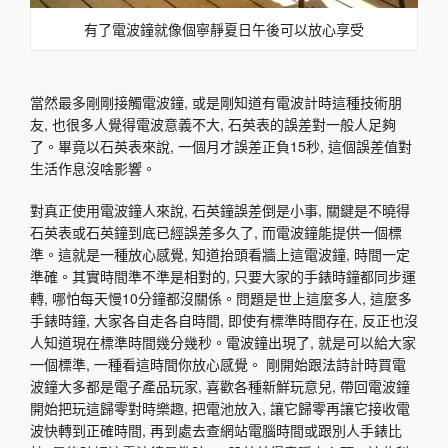
有了電波鐘就像個寧靜夏日午後可以放心享受
當然最多剛剛接觸電波鐘, 或是剛知道有電波計時這種技術朋
友, 也很多人覺得電波意義不大, 石英表的誤差對一般人足夠
了。畢竟以石英表來說, 一個月才誤差正負15秒, 這個誤差值對
生活作息沒啥影響。
對真正使用電波鐘人來說, 石英鐘誤差倒是小事, 關鍵是不曉得
石英表或石英鐘到底已經誤差多久了, 而電波鐘能提供一個標
準。這就是一種放心感覺, 知道抬頭看牆上這電波鐘, 時間一定
準確。其實時間準不準是相對的, 只要大家的手錶時鐘都同步運
轉, 哪怕每天慢10分鐘都沒關係。問題是世上這麼多人, 這麼多
手錶時鐘, 大家各自走各自時間, 即使有標準時間存在, 反正也沒
人知道現在標準時間幾分幾秒。電波鐘出現了, 就是可以給大家
一個標準, 一種看這時間你放心感覺。 剛開始跟法詩計時買電
波鐘大多都是電子產品玩家, 喜歡各種新鮮玩意兒, 帶回電波鐘
開始把玩這歸零對時樂趣, 把電池放入, 讓它歸零再讓它接收電
波快轉到正確時間, 再到處去查網站電腦時間或跟別人手錶比