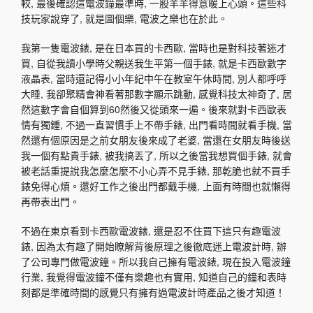
較, 最後確認這電波鐘最準時, 一股羊羊得意暖上心頭。這些科
技玩家說穿了, 就是圖個樂, 電波之樂也在於此。
我第一隻電波錶, 是在日本買的卡西歐, 當時也是對科技著迷才
買, 自從我讀小學時父親送我生平第一個手錶, 就是卡西歐數字
液晶表, 當時還記得小小年紀中午在教室午休時間, 別人都呼呼
大睡, 我卻聚精會神看著那數字顯示跳動, 感覺科技太神奇了, 居
然這數字會自個算到60然後又從頭來一遍。後來就對卡西歐表
情有獨鍾, 不過一直習慣手上不帶手錶, 出門看時間就看手機, 當
然還有個原因是之前女朋友後來成了老婆, 當還在女朋友時後送
我一個有點貴手錶, 被我搞丟了, 所以之後當我想買個手錶, 就會
被老話重提說我怎麼怎麼不小心弄不見手錶, 那乾脆也就不買手
錶免得心煩。還好工作之後出門都戴手機, 上面有時間也就懶得
再帶表出門。
不過在東京看到卡西歐電波錶, 還是忍不住買下這只有趣電波
錶, 因為太有趣了開始瞭解背後原理之後徹底迷上電波計時, 辦
了公司專門做電波鐘。所以我自己擁有電波錶, 現在投入電波鐘
行業, 我覺得電波鐘不僅有樂趣也有實用, 知道自己的鐘和表時
刻都是準確時間的感覺只有擁有過電波計時產品之後才知道！